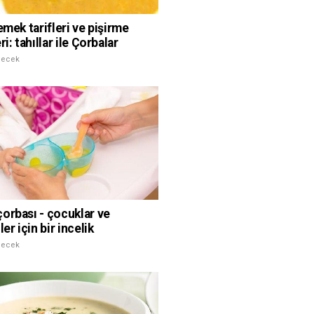
emek tarifleri ve pişirme
ri: tahıllar ile Çorbalar
çecek
orbası - çocuklar ve
ler için bir incelik
çecek