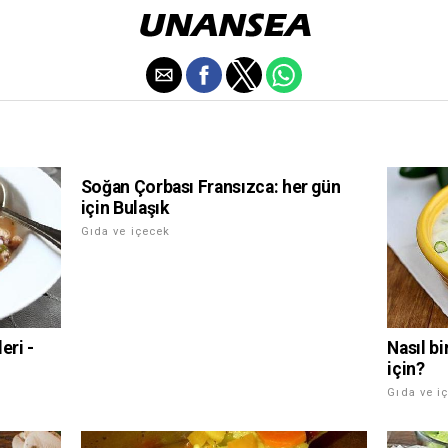
Soğan Çorbası Fransızca: her gün
için Bulaşık
Gıda ve içecek
eri -
Nasıl b
için?
Gıda ve i