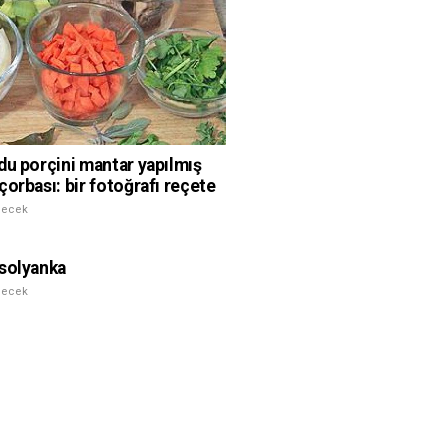
du porçini mantar yapılmış
çorbası: bir fotoğrafı reçete
çecek
solyanka
çecek