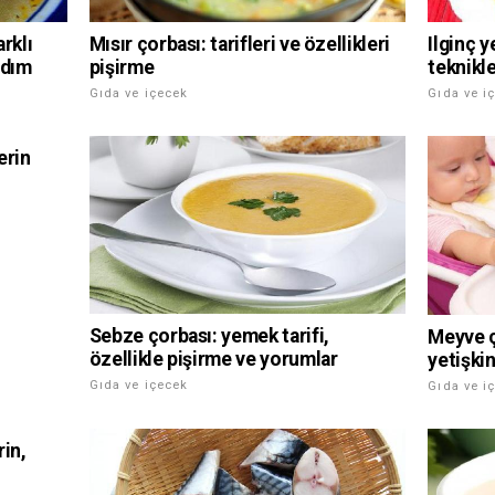
Mısır çorbası: tarifleri ve özellikleri
arklı
Ilginç y
pişirme
adım
teknikle
Gıda ve içecek
Gıda ve i
erin
Sebze çorbası: yemek tarifi,
Meyve ç
özellikle pişirme ve yorumlar
yetişkin
Gıda ve içecek
Gıda ve i
rin,