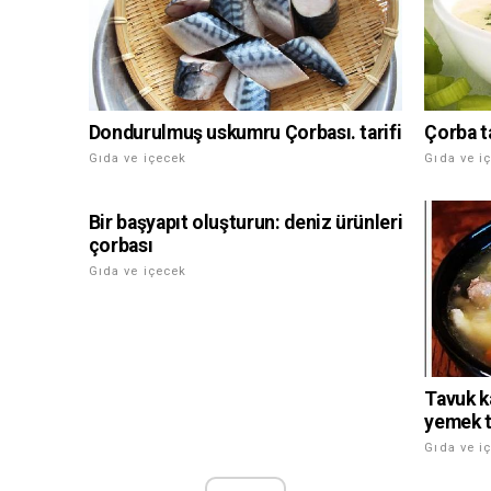
Dondurulmuş uskumru Çorbası. tarifi
Çorba ta
Gıda ve içecek
Gıda ve i
Bir başyapıt oluşturun: deniz ürünleri
çorbası
Gıda ve içecek
Tavuk k
yemek ta
Gıda ve i