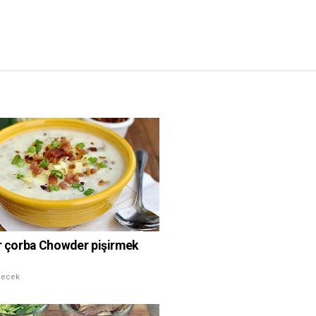
ir çorba Chowder pişirmek
çecek