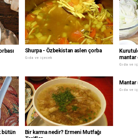
Shurpa - Özbekistan aslen çorba
çorbası
Kurutul
mantar 
Gıda ve içecek
Gıda ve i
Mantar 
Gıda ve i
Bir karma nedir? Ermeni Mutfağı
k bütün