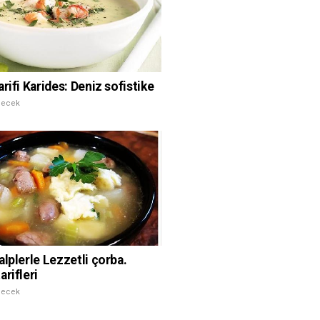
rifi Karides: Deniz sofistike
çecek
alplerle Lezzetli çorba.
rifleri
çecek