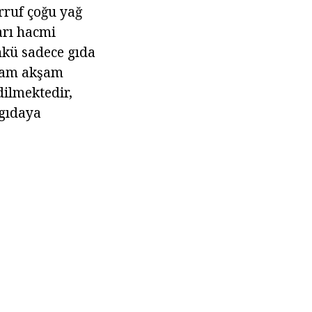
arruf çoğu yağ
ları hacmi
nkü sadece gıda
adam akşam
dilmektedir,
gıdaya