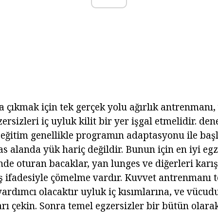
aşa çıkmak için tek gerçek yolu ağırlık antrenman
rsizleri iç uyluk kilit bir yer işgal etmelidir. d
eğitim genellikle programın adaptasyonu ile baş
s alanda yük hariç değildir. Bunun için en iyi egz
nde oturan bacaklar, yan lunges ve diğerleri karı
ş ifadesiyle çömelme vardır. Kuvvet antrenmanı 
yardımcı olacaktır uyluk iç kısımlarına, ve vücud
arı çekin. Sonra temel egzersizler bir bütün olar