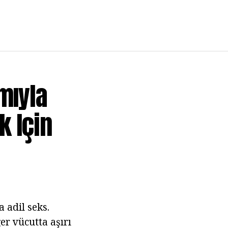
mıyla
k Için
a adil seks.
er vücutta aşırı