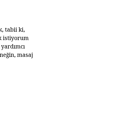
 tabii ki,
k istiyorum
a yardımcı
rneğin, masaj