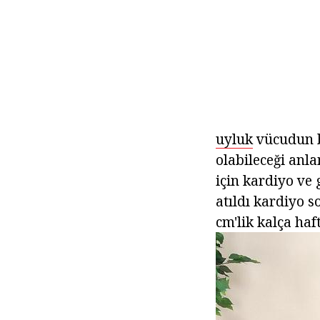
uyluk
vücudun b
olabileceği anla
için kardiyo ve
atıldı kardiyo 
cm'lik kalça haf