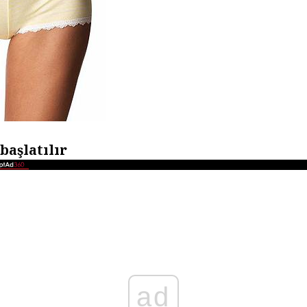
 başlatılır
ad