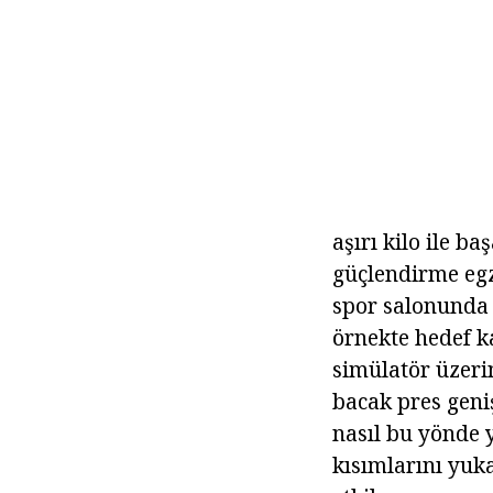
aşırı kilo ile b
güçlendirme egze
spor salonunda 
örnekte hedef ka
simülatör üzeri
bacak pres geni
nasıl bu yönde 
kısımlarını yuk