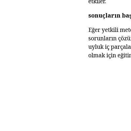
etkiler.
sonuçların baş
Eğer yetkili met
sorunların çözü
uyluk iç parçal
olmak için eğit