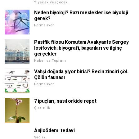
Yiyecek ve içecek
Neden biyoloji? Bazı meslekler ise biyoloji
gerek?
Formasyon
Pasifik filosu Komutanı Avakyants Sergey
Iosifovich: biyografi, başarıları ve ilginç
gerçekler
Haber ve Toplum
Vahşi doğada yiyor birisi? Besin zinciri çöl.
Çölün faunası
Formasyon
7 ipuçları, nasıl orkide repot
Çirkinlik
Anjioödem. tedavi
Sağlık