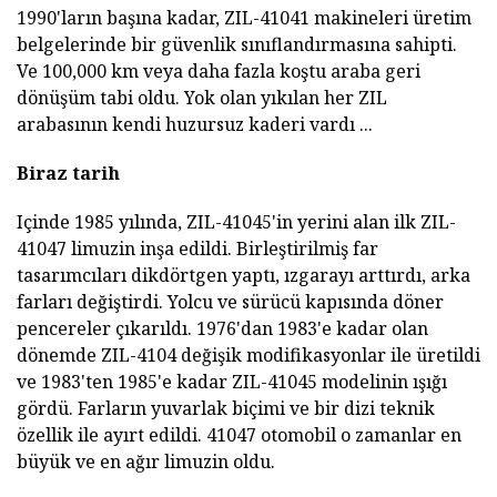
1990'ların başına kadar, ZIL-41041 makineleri üretim
belgelerinde bir güvenlik sınıflandırmasına sahipti.
Ve 100,000 km veya daha fazla koştu araba geri
dönüşüm tabi oldu. Yok olan yıkılan her ZIL
arabasının kendi huzursuz kaderi vardı ...
Biraz tarih
Içinde
1985 yılında, ZIL-41045'in yerini alan ilk ZIL-
41047 limuzin inşa edildi. Birleştirilmiş far
tasarımcıları dikdörtgen yaptı, ızgarayı arttırdı, arka
farları değiştirdi. Yolcu ve sürücü kapısında döner
pencereler çıkarıldı. 1976'dan 1983'e kadar olan
dönemde ZIL-4104 değişik modifikasyonlar ile üretildi
ve 1983'ten 1985'e kadar ZIL-41045 modelinin ışığı
gördü. Farların yuvarlak biçimi ve bir dizi teknik
özellik ile ayırt edildi. 41047 otomobil o zamanlar en
büyük ve en ağır limuzin oldu.