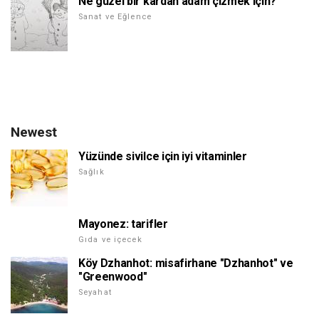
Ne güzel bir kardan adam çizmek için?
Sanat ve Eğlence
Newest
Yüzünde sivilce için iyi vitaminler
Sağlık
Mayonez: tarifler
Gıda ve içecek
Köy Dzhanhot: misafirhane "Dzhanhot" ve
"Greenwood"
Seyahat