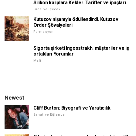
Silikon kalıplara Kekler. Tarifler ve ipuçları.
Gıda ve içecek
Kutuzov nişanıyla ödüllendirdi. Kutuzov
Order Şövalyeleri
Formasyon
Sigorta şirketi Ingosstrakh. müşteriler ve iş
ortakları Yorumlar
Mali
Newest
Cliff Burton: Biyografi ve Yaratıcılık
Sanat ve Eğlence