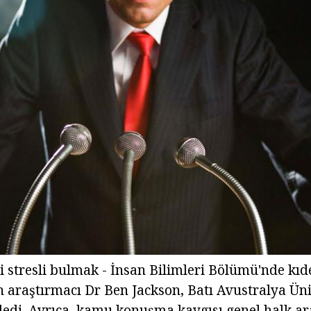
şi stresli bulmak - İnsan Bilimleri Bölümü'nde kı
n araştırmacı Dr Ben Jackson, Batı Avustralya Ün
edi. Ayrıca, kamu konuşma kaygısı genel halk ar