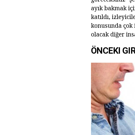
ayık bakmak için
katıldı, izleyi
konusunda çok iy
olacak diğer in
ÖNCEKI GI