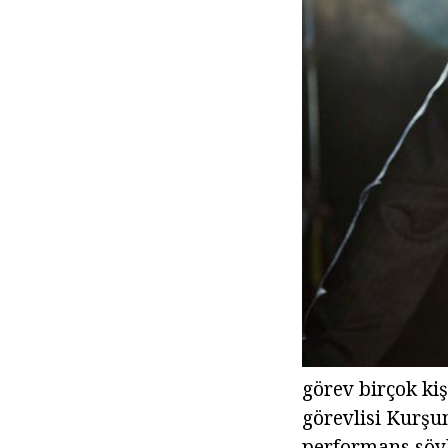
görev birçok ki
görevlisi Kurşu
performans söyl