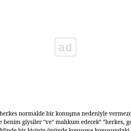
ad
 herkes normalde bir konuşma nedeniyle vermez
benim giysiler "ve" mahkum edecek" "herkes, g
eklinde bir kişinin önünde konuşma konusundaki