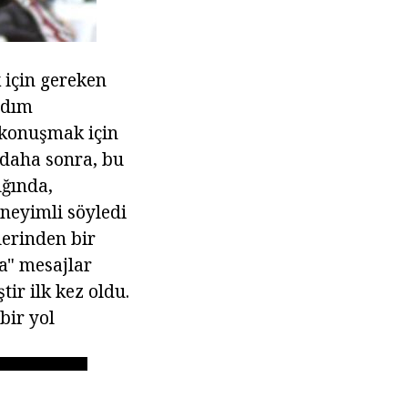
 için gereken
rdım
 konuşmak için
 daha sonra, bu
ığında,
neyimli söyledi
lerinden bir
a" mesajlar
ir ilk kez oldu.
bir yol