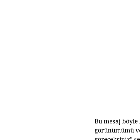
Bu mesaj böyle
görünümümü ve 
göreceksiniz" ş