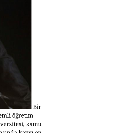
Bir
demli öğretim
iversitesi, kamu
asında kaygı en