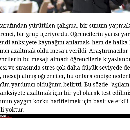
tarafından yürütülen çalışma, bir sunum yapmak
renci, bir grup içeriyordu. Öğrencilerin yarısı ya
endi anksiyete kaynağını anlamak, hem de halka
ıncı azaltmak oldu mesajı verildi. Araştırmacılar
encilerin bu mesajı almadı öğrencilerle kıyasland
si ve sırasında stres çok daha düşük seviyede de
, mesajı almış öğrenciler, bu onlara endişe neden
üm yardımcı olduğunu belirtti. Bu sözde "aşılam
siyete azaltmak için bir yol olarak test edilmişt
ımın yaygın korku hafifletmek için basit ve etkili 
li yoktur.