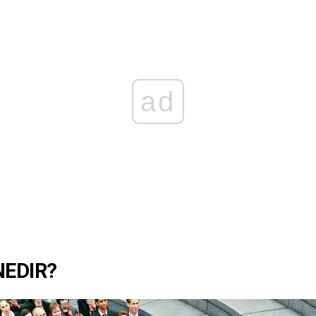
ad
NEDIR?