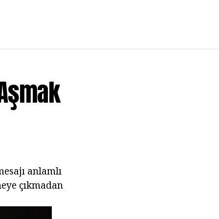
 Aşmak
mesajı anlamlı
neye çıkmadan