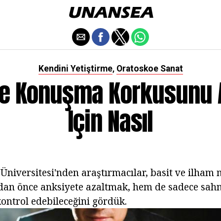
Kendini Yetiştirme
Oratoskoe Sanat
,
e Konuşma Korkusunu
Için Nasıl
Üniversitesi'nden araştırmacılar, basit ve ilham 
n önce anksiyete azaltmak, hem de sadece sah
kontrol edebileceğini gördük.