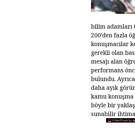
bilim adamları 
200'den fazla öğ
konuşmacılar k
gerekli olan bas
mesajı alan öğr
performans önce
bulundu. Ayrıca
daha ayık görün
kamu konuşma ank
böyle bir yaklaş
sunabilir ihtima