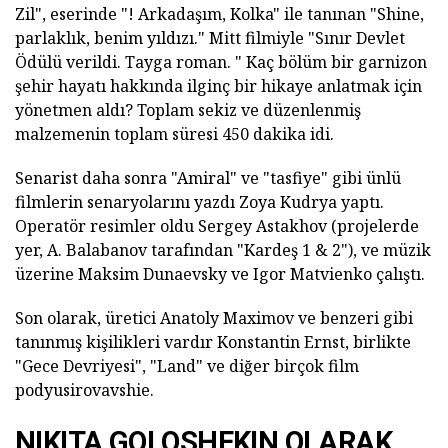
Zil", eserinde "! Arkadaşım, Kolka" ile tanınan "Shine,
parlaklık, benim yıldızı." Mitt filmiyle "Sınır Devlet
Ödülü verildi. Tayga roman. " Kaç bölüm bir garnizon
şehir hayatı hakkında ilginç bir hikaye anlatmak için
yönetmen aldı? Toplam sekiz ve düzenlenmiş
malzemenin toplam süresi 450 dakika idi.
Senarist daha sonra "Amiral" ve "tasfiye" gibi ünlü
filmlerin senaryolarını yazdı Zoya Kudrya yaptı.
Operatör resimler oldu Sergey Astakhov (projelerde
yer, A. Balabanov tarafından "Kardeş 1 & 2"), ve müzik
üzerine Maksim Dunaevsky ve Igor Matvienko çalıştı.
Son olarak, üretici Anatoly Maximov ve benzeri gibi
tanınmış kişilikleri vardır Konstantin Ernst, birlikte
"Gece Devriyesi", "Land" ve diğer birçok film
podyusirovavshie.
NIKITA GOLOSHEKIN OLARAK