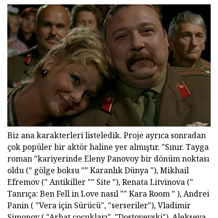
Biz ana karakterleri listeledik. Proje ayrıca sonradan
çok popüler bir aktör haline yer almıştır. "Sınır. Tayga
roman "kariyerinde Eleny Panovoy bir dönüm noktası
oldu (" gölge boksu "" Karanlık Dünya "), Mikhail
Efremov (" Antikiller "" Site "), Renata Litvinova ("
Tanrıça: Ben Fell in Love nasıl "" Kara Room " ), Andrei
Panin ( "Vera için Sürücü", "serseriler"), Vladimir
Simonov ( "Arbat çocukları", "Dostoyevski"), Alekseya