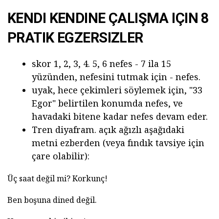
KENDI KENDINE ÇALIŞMA IÇIN 8
PRATIK EGZERSIZLER
skor 1, 2, 3, 4. 5, 6 nefes - 7 ila 15
yüzünden, nefesini tutmak için - nefes.
uyak, hece çekimleri söylemek için, "33
Egor" belirtilen konumda nefes, ve
havadaki bitene kadar nefes devam eder.
Tren diyafram. açık ağızlı aşağıdaki
metni ezberden (veya fındık tavsiye için
çare olabilir):
Üç saat değil mi? Korkunç!
Ben boşuna dined değil.