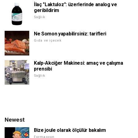
İlaç "Laktuloz": üzerlerinde analog ve
geribildirim
Sağlık
Ne Somon yapabilirsiniz: tarifleri
Gıda ve içecek
Kalp-Akciğer Makinesi: amaç ve çalışma
prensibi
Sağlık
Newest
Bize joule olarak ölçülür bakalım
Formasyon