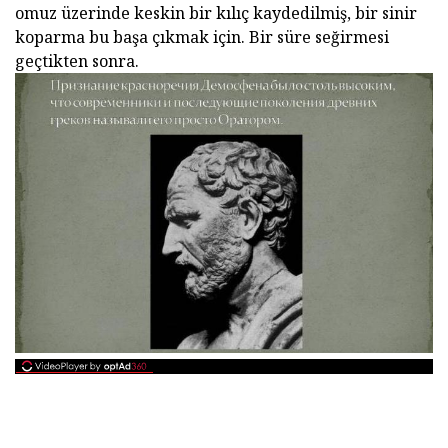
omuz üzerinde keskin bir kılıç kaydedilmiş, bir sinir
koparma bu başa çıkmak için. Bir süre seğirmesi
geçtikten sonra.