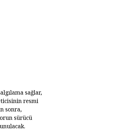
 algılama sağlar,
ticisinin resmi
an sonra,
 Sorun sürücü
sunulacak.