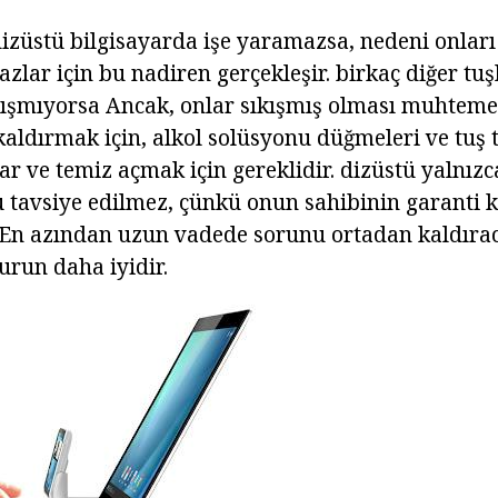
izüstü bilgisayarda işe yaramazsa, nedeni onları 
hazlar için bu nadiren gerçekleşir. birkaç diğer tuşl
lışmıyorsa Ancak, onlar sıkışmış olması muhtemeld
aldırmak için, alkol solüsyonu düğmeleri ve tuş t
ar ve temiz açmak için gereklidir. dizüstü yalnızc
tavsiye edilmez, çünkü onun sahibinin garanti 
En azından uzun vadede sorunu ortadan kaldıraca
run daha iyidir.