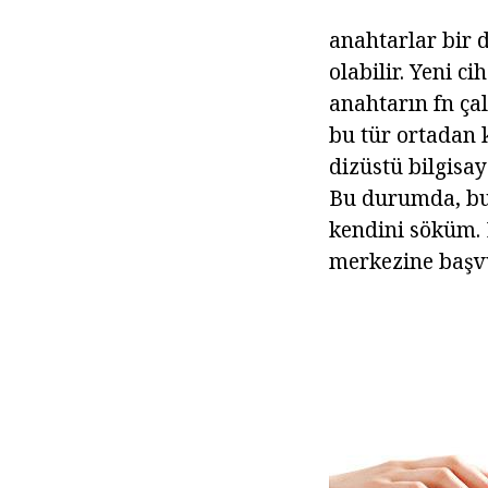
anahtarlar bir d
olabilir. Yeni ci
anahtarın fn ça
bu tür ortadan k
dizüstü bilgisay
Bu durumda, bu 
kendini söküm. 
merkezine başvu