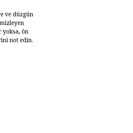
ye ve düzgün
emizleyen
r yoksa, ön
ni not edin.