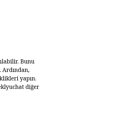
ılabilir. Bunu
r. Ardından,
likleri yapın.
eklyuchat diğer