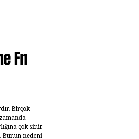
me Fn
dır. Birçok
ı zamanda
ığına çok sinir
r. Bunun nedeni