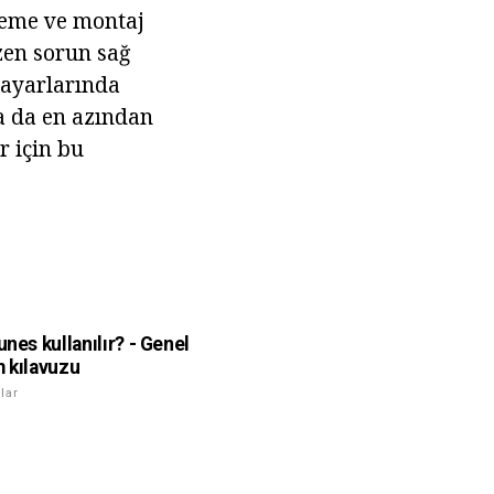
leme ve montaj
zen sorun sağ
 ayarlarında
a da en azından
r için bu
unes kullanılır? - Genel
m kılavuzu
lar