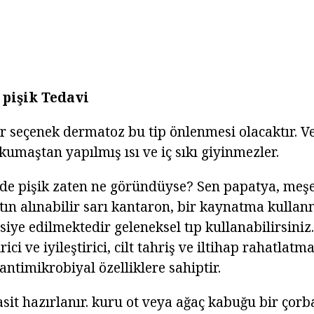
 pişik Tedavi
bir seçenek dermatoz bu tip önlenmesi olacaktır. V
 kumaştan yapılmış ısı ve iç sıkı giyinmezler.
de pişik zaten ne göründüyse? Sen papatya, meş
tın alınabilir sarı kantaron, bir kaynatma kullan
ye edilmektedir geleneksel tıp kullanabilirsiniz.
ici ve iyileştirici, cilt tahriş ve iltihap rahatlatma
ntimikrobiyal özelliklere sahiptir.
it hazırlanır. kuru ot veya ağaç kabuğu bir çorba