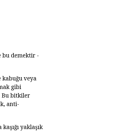
e bu demektir -
e kabuğu veya
mak gibi
 Bu bitkiler
k, anti-
 kaşığı yaklaşık