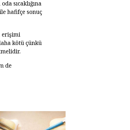
 oda sıcaklığına
ile hafifçe sonuç
 erişimi
 daha kötü çünkü
melidir.
em de