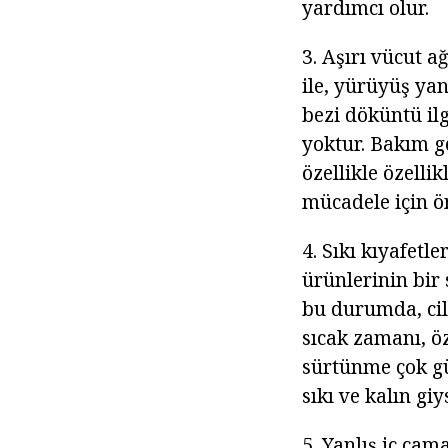
yardımcı olur.
3. Aşırı vücut a
ile, yürüyüş yan
bezi döküntü il
yoktur. Bakım g
özellikle özelli
mücadele için ö
4. Sıkı kıyafetl
ürünlerinin bi
bu durumda, cil
sıcak zamanı, ö
sürtünme çok güç
sıkı ve kalın giy
5. Yanlış iç çam