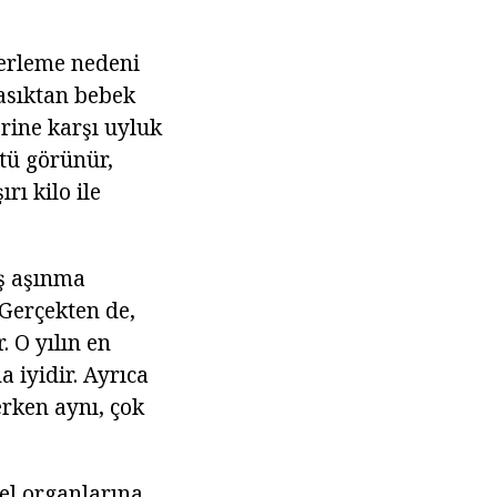
 terleme nedeni
kasıktan bebek
rine karşı uyluk
tü görünür,
rı kilo ile
ış aşınma
Gerçekten de,
 O yılın en
 iyidir. Ayrıca
erken aynı, çok
sel organlarına