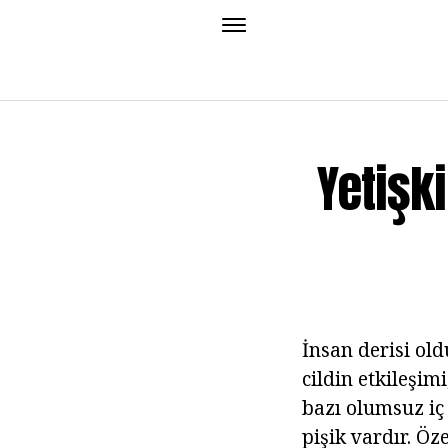
Yetişk
İnsan derisi old
cildin etkileşim
bazı olumsuz iç 
pişik vardır. Öz