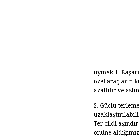
uymak 1. Başarıs
özel araçların k
azaltılır ve aslı
2. Güçlü terleme
uzaklaştırılabil
Ter cildi aşınd
önüne aldığımı