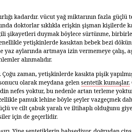
ğırlığı kadardır. vücut yağ miktarının fazla güçlü
ında doktorlar sıklıkla erişkin şişman kişilerde 
gili şikayetleri duymak böylece sürtünme, birbirle
enellikle yetişkinlerde kasıktan bebek bezi dökün
kle yaz aylarında artmaya izin vermemeye çalış, aşı
nlemler alınmalıdır.
er. Çoğu zaman, yetişkinlerde kasıkta pişik yapılm
r sonucu olarak meydana gelen
sentetik kumaşlar.
din nefes yoktur, bu nedenle artan terleme yoktur.
zellikle pamuk lehine böyle şeyler vazgeçmek daha
lü ve cilt çabuk yaralı ve iltihaplı olduğunu giy
siler için de geçerlidir.
aşırı. Yine sentetiklerin bahsediyor. doğrudan cin