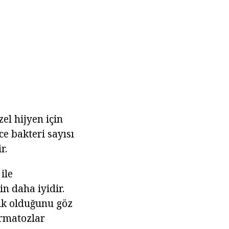
el hijyen için
ce bakteri sayısı
r.
ile
in daha iyidir.
sık olduğunu göz
ermatozlar