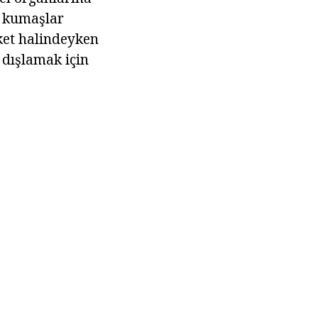
n kumaşlar
ket halindeyken
n dışlamak için