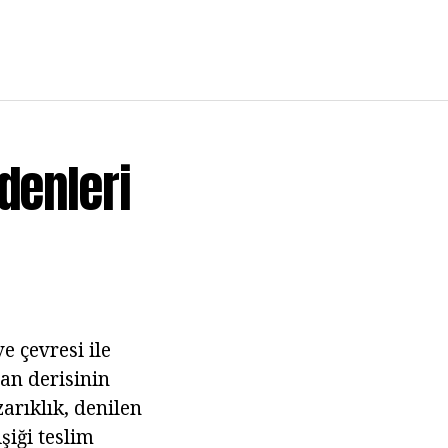
denleri
e çevresi ile
san derisinin
zarıklık, denilen
şiği teslim