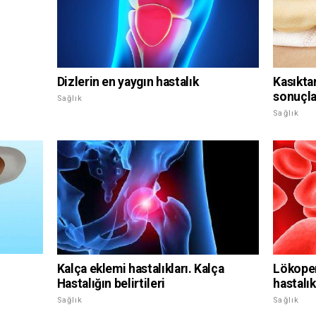
Dizlerin en yaygın hastalık
Kasıkta
sonuçla
Sağlık
Sağlık
Kalça eklemi hastalıkları. Kalça
Lökopen
Hastalığın belirtileri
hastalık
Sağlık
Sağlık