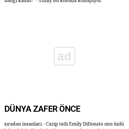
hangi kadın?" - Emily bu konuda konuşuyor.
ad
DÜNYA ZAFER ÖNCE
sıradan insanları - Cazip tatlı Emily DiDonato onu ünlü