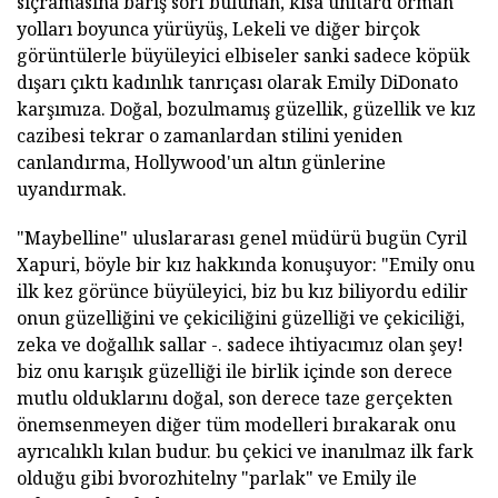
sıçramasına barış sörf bulunan, kısa unitard orman
yolları boyunca yürüyüş, Lekeli ve diğer birçok
görüntülerle büyüleyici elbiseler sanki sadece köpük
dışarı çıktı kadınlık tanrıçası olarak Emily DiDonato
karşımıza. Doğal, bozulmamış güzellik, güzellik ve kız
cazibesi tekrar o zamanlardan stilini yeniden
canlandırma, Hollywood'un altın günlerine
uyandırmak.
"Maybelline" uluslararası genel müdürü bugün Cyril
Xapuri, böyle bir kız hakkında konuşuyor: "Emily onu
ilk kez görünce büyüleyici, biz bu kız biliyordu edilir
onun güzelliğini ve çekiciliğini güzelliği ve çekiciliği,
zeka ve doğallık sallar -. sadece ihtiyacımız olan şey!
biz onu karışık güzelliği ile birlik içinde son derece
mutlu olduklarını doğal, son derece taze gerçekten
önemsenmeyen diğer tüm modelleri bırakarak onu
ayrıcalıklı kılan budur. bu çekici ve inanılmaz ilk fark
olduğu gibi bvorozhitelny "parlak" ve Emily ile