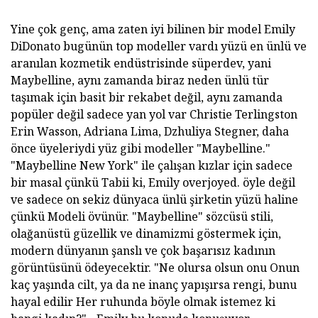
Yine çok genç, ama zaten iyi bilinen bir model Emily
DiDonato bugünün top modeller vardı yüzü en ünlü ve
aranılan kozmetik endüstrisinde süperdev, yani
Maybelline, aynı zamanda biraz neden ünlü tür
taşımak için basit bir rekabet değil, aynı zamanda
popüler değil sadece yan yol var Christie Terlingston
Erin Wasson, Adriana Lima, Dzhuliya Stegner, daha
önce üyeleriydi yüz gibi modeller "Maybelline."
"Maybelline New York" ile çalışan kızlar için sadece
bir masal çünkü Tabii ki, Emily overjoyed. öyle değil
ve sadece on sekiz dünyaca ünlü şirketin yüzü haline
çünkü Modeli övünür. "Maybelline" sözcüsü stili,
olağanüstü güzellik ve dinamizmi göstermek için,
modern dünyanın şanslı ve çok başarısız kadının
görüntüsünü ödeyecektir. "Ne olursa olsun onu Onun
kaç yaşında cilt, ya da ne inanç yapışırsa rengi, bunu
hayal edilir Her ruhunda böyle olmak istemez ki