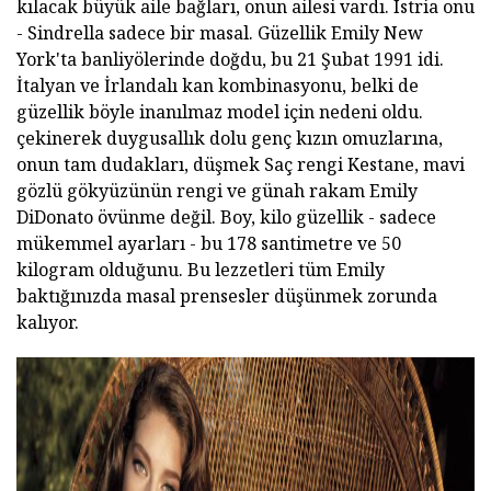
kılacak büyük aile bağları, onun ailesi vardı. Istria onu
- Sindrella sadece bir masal. Güzellik Emily New
York'ta banliyölerinde doğdu, bu 21 Şubat 1991 idi.
İtalyan ve İrlandalı kan kombinasyonu, belki de
güzellik böyle inanılmaz model için nedeni oldu.
çekinerek duygusallık dolu genç kızın omuzlarına,
onun tam dudakları, düşmek Saç rengi Kestane, mavi
gözlü gökyüzünün rengi ve günah rakam Emily
DiDonato övünme değil. Boy, kilo güzellik - sadece
mükemmel ayarları - bu 178 santimetre ve 50
kilogram olduğunu. Bu lezzetleri tüm Emily
baktığınızda masal prensesler düşünmek zorunda
kalıyor.