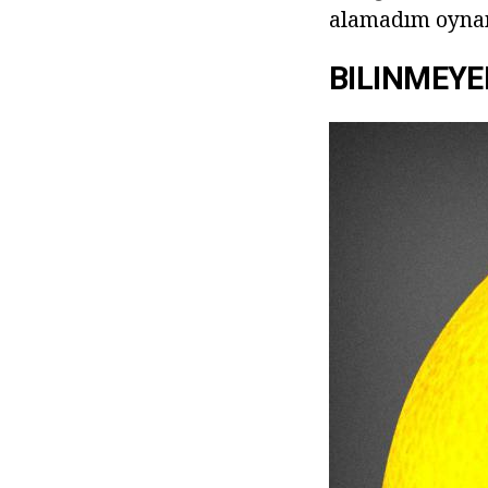
alamadım oynama
BILINMEYE