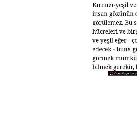
Kırmızı-yeşil ve
insan gözünün o
görülemez. Bu s
hücreleri ve bir
ve yeşil eğer - 
edecek - buna gö
görmek mümkün 
bilmek gerekir,