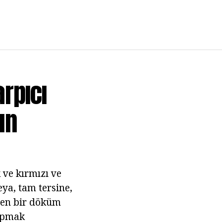
arpıcı
un
 ve kırmızı ve
eya, tam tersine,
eren bir döküm
yapmak