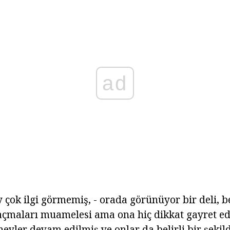
ad
çok ilgi görmemiş, - orada görünüyor bir deli, be
saçmaları muamelesi ama ona hiç dikkat gayret ed
yler devam edilmiş ve onlar da belirli bir şekil