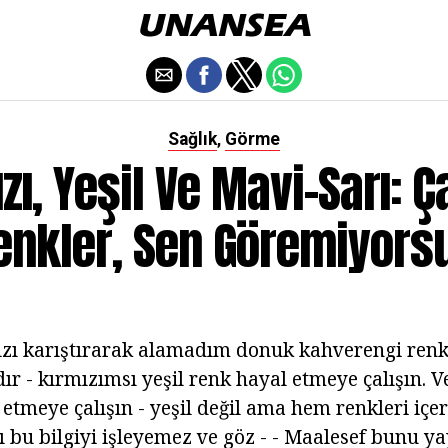
Sağlık
Görme
,
zı, Yeşil Ve Mavi-Sarı: Ç
enkler, Sen Göremiyors
mızı karıştırarak alamadım donuk kahverengi renk
dır - kırmızımsı yeşil renk hayal etmeye çalışın. V
 etmeye çalışın - yeşil değil ama hem renkleri iç
ı bu bilgiyi işleyemez ve göz - - Maalesef bunu 