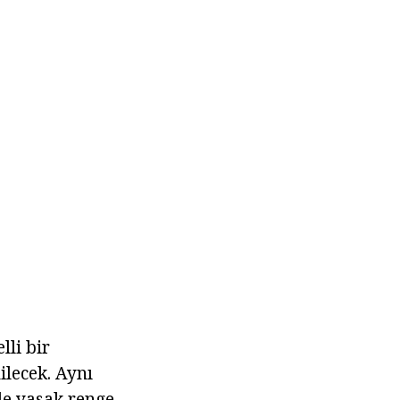
lli bir
ilecek. Aynı
de yasak renge