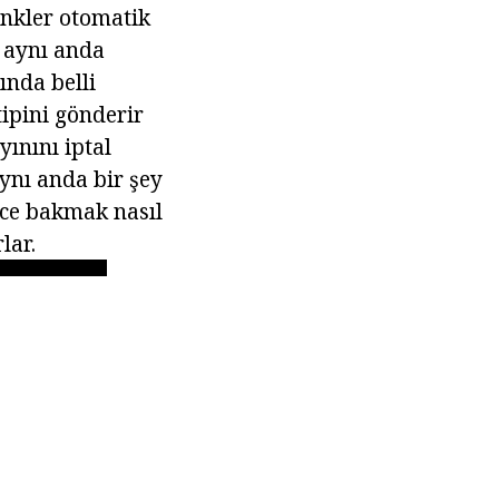
enkler otomatik
 aynı anda
nda belli
tipini gönderir
yınını iptal
aynı anda bir şey
ce bakmak nasıl
lar.