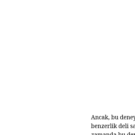
Ancak, bu deney 
benzerlik deli 
zamanda bu dene