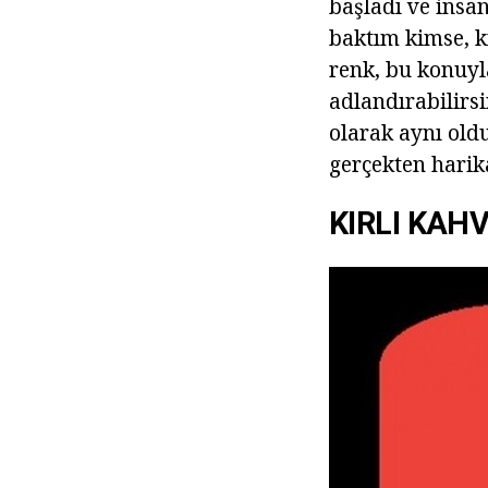
başladı ve insa
baktım kimse, k
renk, bu konuyla
adlandırabilirsi
olarak aynı oldu
gerçekten harik
KIRLI KAH