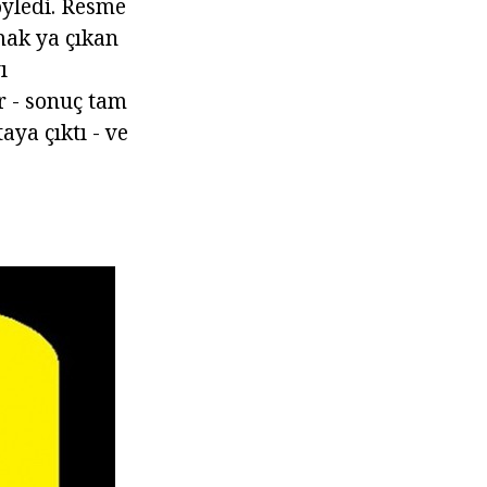
öyledi. Resme
mak ya çıkan
ı
r - sonuç tam
aya çıktı - ve