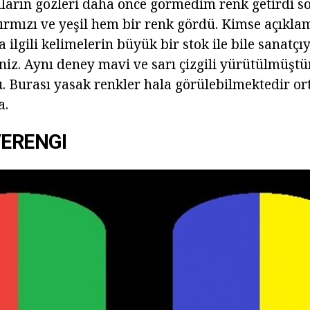
nların gözleri daha önce görmedim renk getirdi s
ırmızı ve yeşil hem bir renk gördü. Kimse açıkla
 ilgili kelimelerin büyük bir stok ile bile sanatçıy
niz. Aynı deney mavi ve sarı çizgili yürütülmüştü
. Burası yasak renkler hala görülebilmektedir ort
a.
VERENGI