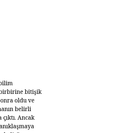
bilim
irbirine bitişik
 sonra oldu ve
anın belirli
 çıktı. Ancak
ulanıklaşmaya