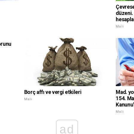
Çevrese
düzeni.
hesapla
Mali
orunu
Borç affı ve vergi etkileri
Mad. yo
154. Ma
Mali
Kanunu
Mali
ad