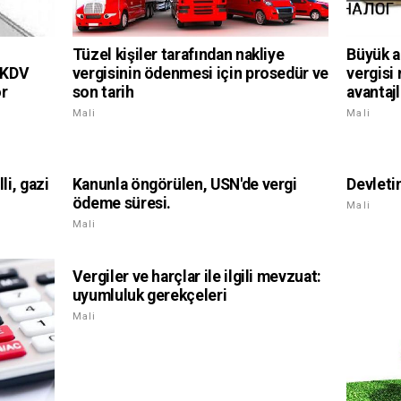
Tüzel kişiler tarafından nakliye
Büyük ai
vergisinin ödenmesi için prosedür ve
r KDV
vergisi 
son tarih
or
avantajl
Mali
Mali
li, gazi
Kanunla öngörülen, USN'de vergi
Devletin
ödeme süresi.
Mali
Mali
Vergiler ve harçlar ile ilgili mevzuat:
uyumluluk gerekçeleri
Mali