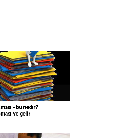
şması - bu nedir?
şması ve gelir