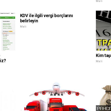
Mali
KDV ile ilgili vergi borçlarını
belirleyin
Mali
e
Kim taş
niz?
Mali