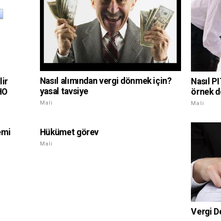
Nasıl alımından vergi dönmek için?
lir
Nasıl P
yasal tavsiye
HO
örnek d
Mali
Mali
emi
Hükümet görev
Mali
Vergi De