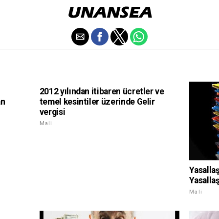
2012 yılından itibaren ücretler ve
an
temel kesintiler üzerinde Gelir
vergisi
Mali
Yasalla
Yasalla
Mali