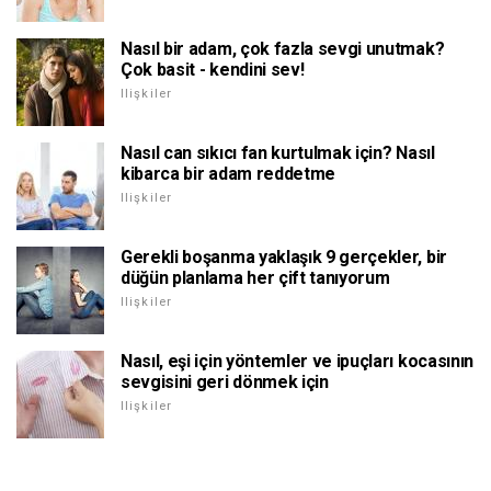
Nasıl bir adam, çok fazla sevgi unutmak?
Çok basit - kendini sev!
Ilişkiler
Nasıl can sıkıcı fan kurtulmak için? Nasıl
kibarca bir adam reddetme
Ilişkiler
Gerekli boşanma yaklaşık 9 gerçekler, bir
düğün planlama her çift tanıyorum
Ilişkiler
Nasıl, eşi için yöntemler ve ipuçları kocasının
sevgisini geri dönmek için
Ilişkiler